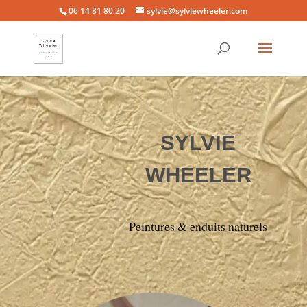
06 14 81 80 20
sylvie@sylviewheeler.com
SYLVIE
WHEELER
Peintures & enduits naturels