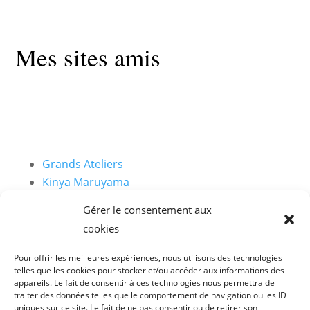
Mes sites amis
Grands Ateliers
Kinya Maruyama
Jean Marie Letiec, Nama artchitecture
Gérer le consentement aux
AsTerre
cookies
CRI!TERRE
CRAterre
Pour offrir les meilleures expériences, nous utilisons des technologies
Amàco
telles que les cookies pour stocker et/ou accéder aux informations des
appareils. Le fait de consentir à ces technologies nous permettra de
Bâtisseurs d’un monde meilleur (Facebook)
traiter des données telles que le comportement de navigation ou les ID
uniques sur ce site. Le fait de ne pas consentir ou de retirer son